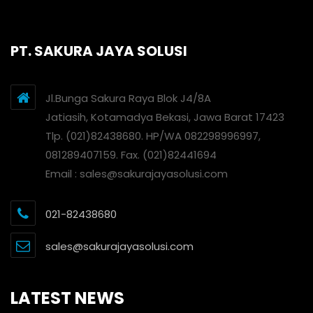
PT. SAKURA JAYA SOLUSI
Jl.Bunga Sakura Raya Blok J4/8A
Jatiasih, Kotamadya Bekasi, Jawa Barat 17423
Tlp. (021)82438680. HP/WA 082298996997,
081289407159. Fax. (021)82441694
Email : sales@sakurajayasolusi.com
021-82438680
sales@sakurajayasolusi.com
LATEST NEWS