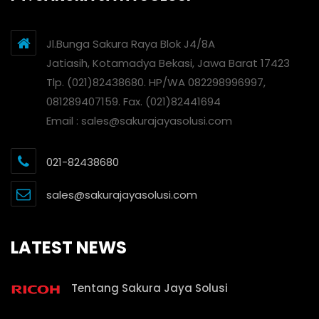
Jl.Bunga Sakura Raya Blok J4/8A
Jatiasih, Kotamadya Bekasi, Jawa Barat 17423
Tlp. (021)82438680. HP/WA 082298996997,
081289407159. Fax. (021)82441694
Email : sales@sakurajayasolusi.com
021-82438680
sales@sakurajayasolusi.com
LATEST NEWS
Tentang Sakura Jaya Solusi