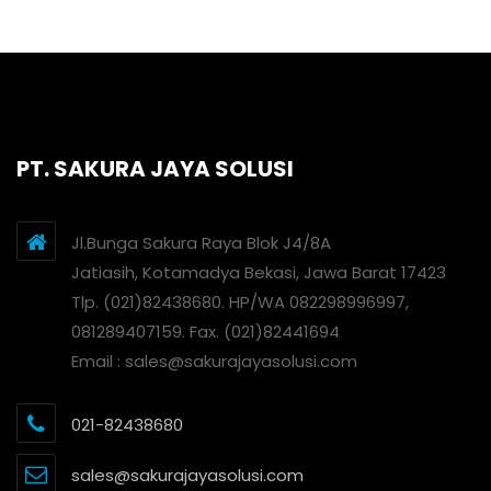
PT. SAKURA JAYA SOLUSI
Jl.Bunga Sakura Raya Blok J4/8A
Jatiasih, Kotamadya Bekasi, Jawa Barat 17423
Tlp. (021)82438680. HP/WA 082298996997,
081289407159. Fax. (021)82441694
Email : sales@sakurajayasolusi.com
021-82438680
sales@sakurajayasolusi.com