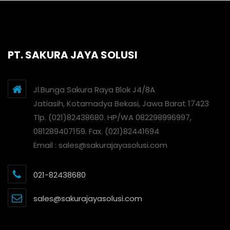
PT. SAKURA JAYA SOLUSI
Jl.Bunga Sakura Raya Blok J4/8A
Jatiasih, Kotamadya Bekasi, Jawa Barat 17423
Tlp. (021)82438680. HP/WA 082298996997,
081289407159. Fax. (021)82441694
Email : sales@sakurajayasolusi.com
021-82438680
sales@sakurajayasolusi.com