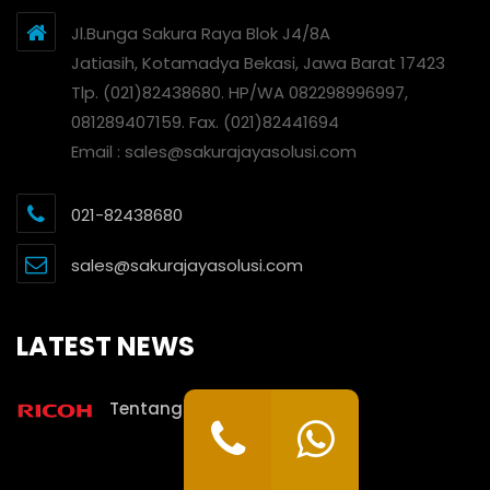
Jl.Bunga Sakura Raya Blok J4/8A
Jatiasih, Kotamadya Bekasi, Jawa Barat 17423
Tlp. (021)82438680. HP/WA 082298996997,
081289407159. Fax. (021)82441694
Email : sales@sakurajayasolusi.com
021-82438680
sales@sakurajayasolusi.com
LATEST NEWS
Tentang Sakura Jaya Solusi